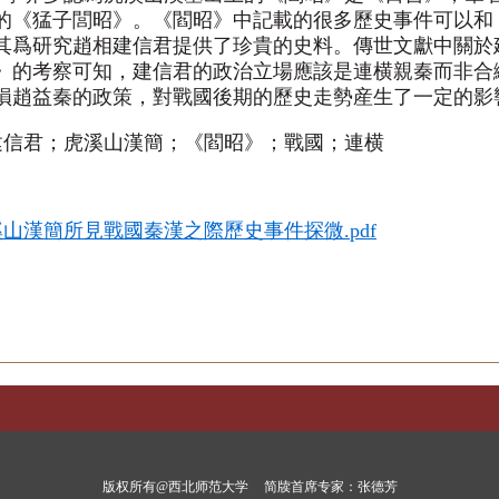
的《猛子閭昭》。《閻昭》中記載的很多歷史事件可以和
其爲研究趙相建信君提供了珍貴的史料。傳世文獻中關於建
》的考察可知，建信君的政治立場應該是連横親秦而非合
損趙益秦的政策，對戰國後期的歷史走勢産生了一定的影
建信君；虎溪山漢簡；《閻昭》；戰國；連横
山漢簡所見戰國秦漢之際歷史事件探微.pdf
版权所有@西北师范大学
简牍首席专家：张德芳