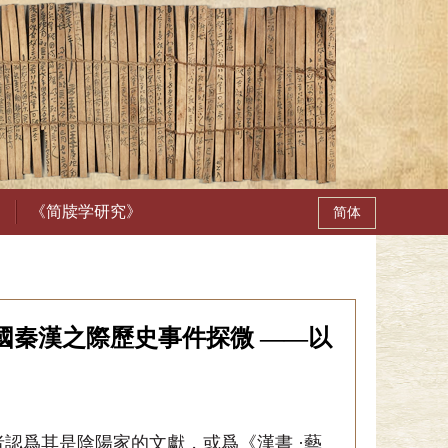
《简牍学研究》
國秦漢之際歷史事件探微 ——以
認爲其是陰陽家的文獻，或爲《漢書 ·藝