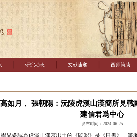
识
研究动态
文献速递
西师简牍
]高如月 、張朝陽：沅陵虎溪山漢簡所見戰
建信君爲中心
发布时间：2024-06-25
：
學界多認爲虎溪山漢墓出土的《閻昭》是《日書》，筆者