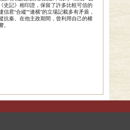
《史記》相印證，保留了許多比較可信的
信君“合縱”“連横”的立場記載多有矛盾，
縱抗秦。在他主政期間，曾利用自己的權
響。