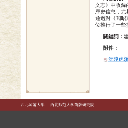
文志》中收録
歷史信息，尤
通過對《閻昭
位推行了一些
關鍵詞
：
附件：
沅陵虎溪
西北师范大学
西北师范大学简牍研究院