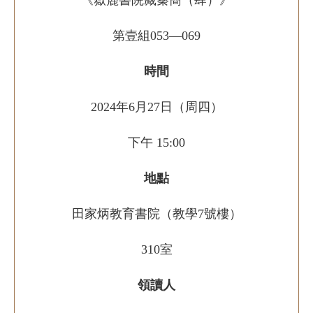
《嶽麓書院藏秦簡（肆）》
第壹組053—069
時間
2024年6月27日（周四）
下午 15:00
地點
田家炳教育書院（教學7號樓）
310室
領讀人