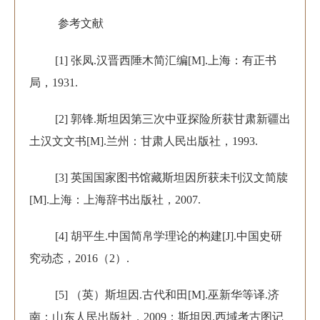
参考文献
[1] 张凤.汉晋西陲木简汇编[M].上海：有正书
局，1931.
[2] 郭锋.斯坦因第三次中亚探险所获甘肃新疆出
土汉文文书[M].兰州：甘肃人民出版社，1993.
[3] 英国国家图书馆藏斯坦因所获未刊汉文简牍
[M].上海：上海辞书出版社，2007.
[4] 胡平生.中国简帛学理论的构建[J].中国史研
究动态，2016（2）.
[5] （英）斯坦因.古代和田[M].巫新华等译.济
南：山东人民出版社，2009；斯坦因.西域考古图记