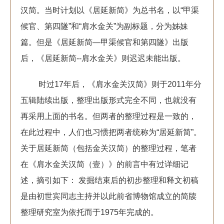
汉简。当时计划以《居延新简》为总书名，以“甲渠
候官、第四隧”和“肩水金关”为副标题，分为姊妹
篇。但是《居延新简—甲渠候官和第四隧》出版
后，《居延新简--肩水金关》则迟迟未能出版。
时过17年后，《肩水金关汉简》则于2011年分
五辑陆续出版，整理出版形式完全不同，也就没有
再采用上面的书名。但两者的整理过程是一致的，
在此过程中，人们也习惯把两者统称为“居延新简”。
关于居延新简（包括金关汉简）的整理过程，笔者
在《肩水金关汉简（壹）》的前言中有过详细记
述，摘引如下： 发掘结束后的初步整理和释文初稿
是由初世宾同志主持并以此前省博物馆成立的简牍
整理研究室为依托而于1975年完成的。