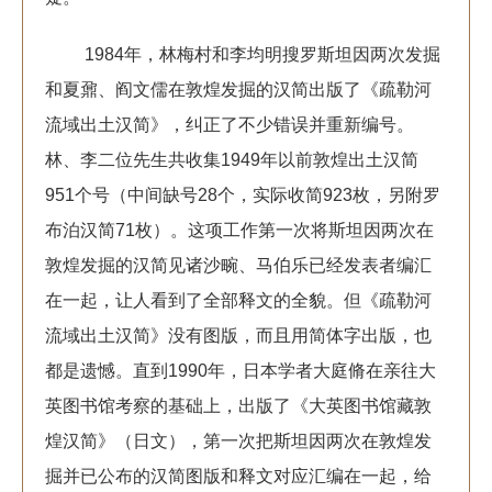
1984年，林梅村和李均明搜罗斯坦因两次发掘
和夏鼐、阎文儒在敦煌发掘的汉简出版了《疏勒河
流域出土汉简》，纠正了不少错误并重新编号。
林、李二位先生共收集1949年以前敦煌出土汉简
951个号（中间缺号28个，实际收简923枚，另附罗
布泊汉简71枚）。这项工作第一次将斯坦因两次在
敦煌发掘的汉简见诸沙畹、马伯乐已经发表者编汇
在一起，让人看到了全部释文的全貌。但《疏勒河
流域出土汉简》没有图版，而且用简体字出版，也
都是遗憾。直到1990年，日本学者大庭脩在亲往大
英图书馆考察的基础上，出版了《大英图书馆藏敦
煌汉简》（日文），第一次把斯坦因两次在敦煌发
掘并已公布的汉简图版和释文对应汇编在一起，给