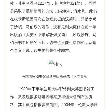
枚（其中马圈湾1217简，其他地方321简）。同样
是采取了重新编号的方法，1-2484，流水号。此书
在收录斯坦因两次在敦煌发掘的汉简时，只是参考
了沙畹、马伯乐的著作，没有见到大庭脩在前一年
出版的《大英图书馆藏敦煌汉简》，所以沙畹、马
伯乐书中所缺的照片，该书也只能付诸阙如，从这
个意义上说，该书仍然是个残缺本。
英国国家图书馆藏斯坦因所获未刊汉文简牍
1989年下半年兰州大学郭锋到大英图书馆工
作，又发现很多斯坦因考察所得但未曾刊布的资
料，其中就包括很多汉简[2]。2004年，伦敦大学汪