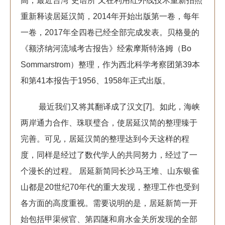
高，最近台湾“史语所”又在利用红外线技术重新拍照
重新释读居延汉简，2014年开始出版第一卷，每年
一卷，2017年全四卷已经全部完成发表。贝格曼的
《额济纳河流域考古报告》经索摩斯特洛姆（Bo
Sommarstrom）整理，作为西北科学考察团第39本
和第41本报告于1956、1958年正式出版。
最近我们又将其翻译成了汉文[7]。如此，海峡
两岸通力合作、珠联璧合，使居延汉简的整理臻于
完善。可见，居延汉简的整理达到今天这样的程
度，同样是经过了数代学人的共同努力，经过了一
个漫长的过程。 居延新简同长沙马王堆、山东银雀
山都是20世纪70年代的重大发现，整理工作也受到
各方面的高度重视。需要说明的是，居延新简一开
始包括甲渠候官、第四隧和肩水金关所发现的全部