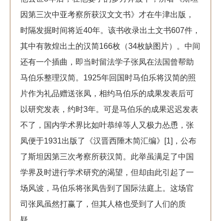
因第三次中亚考察所获汉文文书》才在牛津出版，
时隔发掘时间将近40年。该书收录出土文书607件，
其中有敦煌出土的汉简166枚（34枚缺图片）。中间
还有一个插曲，即当时留法学子张凤在法国曾帮助
马伯乐整理汉简。1925年回国时马伯乐将汉简的照
片作为礼品赠送张凤，相约马伯乐的成果发表后可
以研究发表，约时3年。可是马伯乐的成果迟迟发表
不了，国内学术界比如叶恭绰等人又极力怂恿，张
凤便于1931出版了《汉晋西陲木简汇编》[1]，公布
了斯坦因第三次考察所获汉简。此举虽满足了中国
学界及时进行学术研究的渴望，但却由此引起了一
场风波，马伯乐将张凤告到了国际法庭上。这场官
司张凤虽然打赢了，但其人格也受到了人们的质
疑。