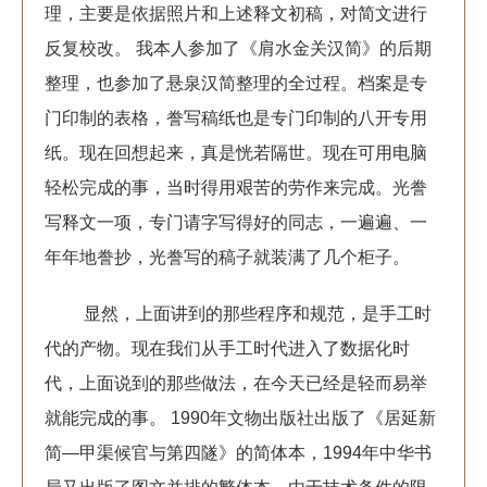
理，主要是依据照片和上述释文初稿，对简文进行
反复校改。 我本人参加了《肩水金关汉简》的后期
整理，也参加了悬泉汉简整理的全过程。档案是专
门印制的表格，誊写稿纸也是专门印制的八开专用
纸。现在回想起来，真是恍若隔世。现在可用电脑
轻松完成的事，当时得用艰苦的劳作来完成。光誊
写释文一项，专门请字写得好的同志，一遍遍、一
年年地誊抄，光誊写的稿子就装满了几个柜子。
显然，上面讲到的那些程序和规范，是手工时
代的产物。现在我们从手工时代进入了数据化时
代，上面说到的那些做法，在今天已经是轻而易举
就能完成的事。 1990年文物出版社出版了《居延新
简—甲渠候官与第四隧》的简体本，1994年中华书