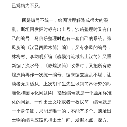
已觉精力不及。
四是编号不统一，给阅读理解造成很大的混
乱。斯坦因发掘时标有出土号，沙畹整理时又有自
己的编号，马伯乐整理时也有一套自己的系统。张
凤所编《汉晋西陲木简汇编》，又有张凤的编号，
林梅村、李均明所编《疏勒河流域出土汉简》又重
新编了流水号，《敦煌汉简》收录时，又把所有敦
煌汉简再作一次统一编号。编来编去凌乱不堪，让
读者无所适从。上次胡平生先生谈到简帛研究的标
准化和国际化问题[4]，指出编号就是一个亟须标准
化的问题。一件出土文物或者一枚汉简，编号就是
一个身份证，只能是唯一的，不能有多个。遗址出
土物的编号应该包括出土时间、发掘地点、探方、