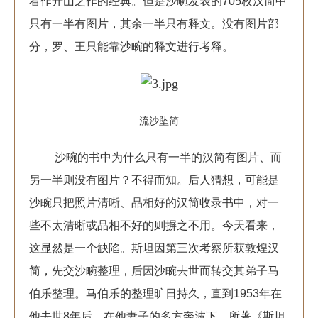
看作开山之作的经典。但是沙畹发表的705枚汉简中
只有一半有图片，其余一半只有释文。没有图片部
分，罗、王只能靠沙畹的释文进行考释。
流沙坠简
沙畹的书中为什么只有一半的汉简有图片、而
另一半则没有图片？不得而知。后人猜想，可能是
沙畹只把照片清晰、品相好的汉简收录书中，对一
些不太清晰或品相不好的则摒之不用。今天看来，
这显然是一个缺陷。斯坦因第三次考察所获敦煌汉
简，先交沙畹整理，后因沙畹去世而转交其弟子马
伯乐整理。马伯乐的整理旷日持久，直到1953年在
他去世8年后，在他妻子的多方奔波下，所著《斯坦