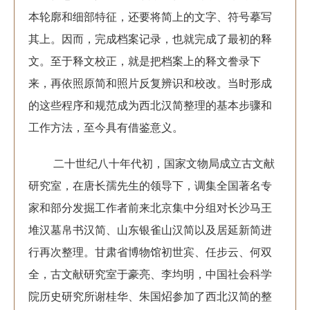
本轮廓和细部特征，还要将简上的文字、符号摹写
其上。因而，完成档案记录，也就完成了最初的释
文。至于释文校正，就是把档案上的释文誊录下
来，再依照原简和照片反复辨识和校改。当时形成
的这些程序和规范成为西北汉简整理的基本步骤和
工作方法，至今具有借鉴意义。
二十世纪八十年代初，国家文物局成立古文献
研究室，在唐长孺先生的领导下，调集全国著名专
家和部分发掘工作者前来北京集中分组对长沙马王
堆汉墓帛书汉简、山东银雀山汉简以及居延新简进
行再次整理。甘肃省博物馆初世宾、任步云、何双
全，古文献研究室于豪亮、李均明，中国社会科学
院历史研究所谢桂华、朱国炤参加了西北汉简的整