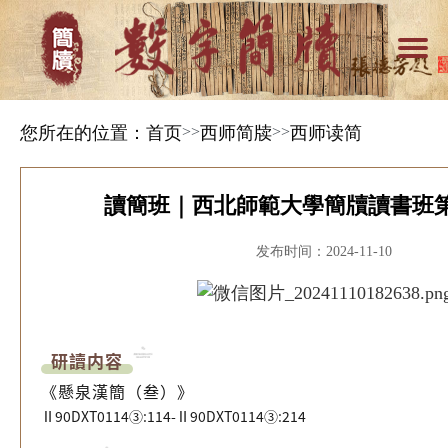
您所在的位置：
首页
>>
西师简牍
>>
西师读简
讀簡班｜西北師範大學簡牘讀書班
发布时间：2024-11-10
研讀内容
《懸泉漢簡（叁）》
Ⅱ90DXT0114③:114-Ⅱ90DXT0114③:214