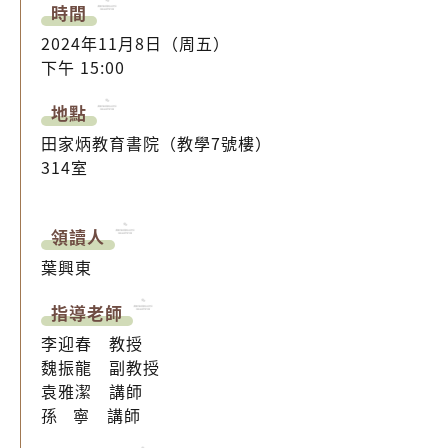
時間
2024年11月8日（周五）
下午 15:00
地點
田家炳教育書院（教學7號樓）
314室
領讀人
葉興東
指導老師
李迎春 教授
魏振龍 副教授
袁雅潔 講師
孫 寧
講師