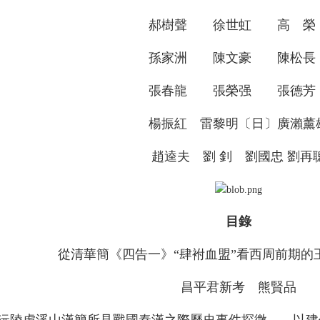
郝樹聲 徐世虹 高 榮
孫家洲 陳文豪 陳松長
張春龍 張榮强 張德芳
楊振紅 雷黎明〔日〕廣瀨薰雄
趙逵夫 劉 釗 劉國忠 劉再聰
目錄
從清華簡《四告一》“肆袝血盟”看西周前期的
昌平君新考 熊賢品
沅陵虎溪山漢簡所見戰國秦漢之際歷史事件探微——以建