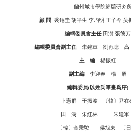
蘭州城市學院簡牘研究
顧 問
裘錫圭 胡平生 李均明 王子今 吴
編輯委員會主任
田澍 張德芳
編輯委員會副主任
朱建軍 劉再聰 高
主 編
楊振紅
副主編
李迎春 楊 眉
編輯委員(以姓氏筆畫爲序)
卜憲群 于振波 〔韓〕尹在碩
田 澍 朱紅林 朱建軍
〔韓〕金秉駿 侯旭東 〔日〕