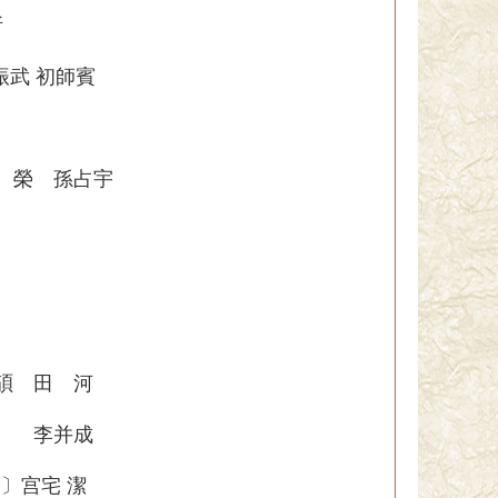
所
振武 初師賓
 榮 孫占宇
 田 河
 李并成
宫宅 潔