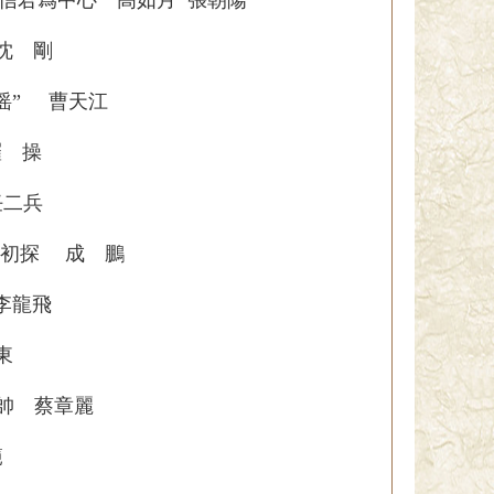
沈 剛
徭” 曹天江
 操
任二兵
”初探 成 鵬
李龍飛
東
 帥 蔡章麗
範