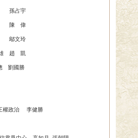
 孫占宇
 陳 偉
 鄔文玲
 趙 凱
 劉國勝
王權政治 李健勝
信君爲中心 高如月 張朝陽