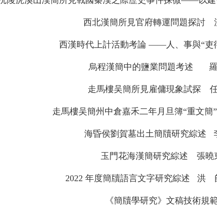
西北漢簡所見官府轉運問題探討 
西漢時代上計活動考論 ——人、事與“吏
烏程漢簡中的鹽業問題考述 羅
走馬樓吴簡所見雇傭現象試探 
走馬樓吴簡州中倉嘉禾二年月旦簿“重文簡
海昏侯劉賀墓出土簡牘研究綜述 
玉門花海漢簡研究綜述 張曉
2022 年度簡牘語言文字研究綜述 洪
《簡牘學研究》文稿技術規