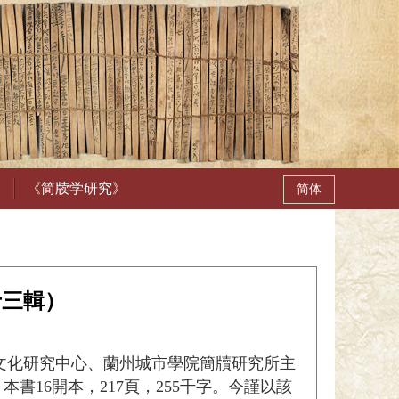
《简牍学研究》
十三輯）
文化研究中心、蘭州城市學院簡牘研究所主
書16開本，217頁，255千字。今謹以該