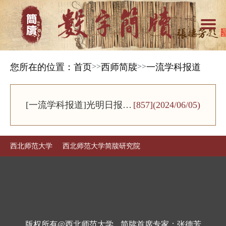
您所在的位置：
首页
>>
西师简牍
>>
一流学科报道
[一流学科报道]
光明日报｜
[857]
(2024/06/05)
西北师范大
学历史文化
西北师范大学
西北师范大学简牍研究院
学院：党建
赋能 打
造“简牍学
版权所有@西北师范大学
简牍首席专家：张德芳