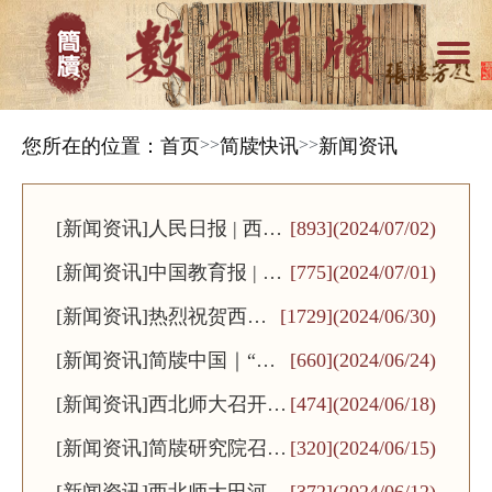
您所在的位置：
首页
>>
简牍快讯
>>
新闻资讯
[新闻资讯]
人民日报 | 西北
[893]
(2024/07/02)
[新闻资讯]
师大简牍学术资
中国教育报 | 西
[775]
(2024/07/01)
[新闻资讯]
源数据共享平台
北师范大学简牍
热烈祝贺西北
[1729]
(2024/06/30)
[新闻资讯]
上线
学术资源数据共
师大简牍学术
简牍中国｜“冷
[660]
(2024/06/24)
[新闻资讯]
享平台上线
资源数据共享
门”不冷 “绝
西北师大召开一
[474]
(2024/06/18)
[新闻资讯]
平台上线！
学”有继 千年简
流学科突破工程
简牍研究院召开
[320]
(2024/06/15)